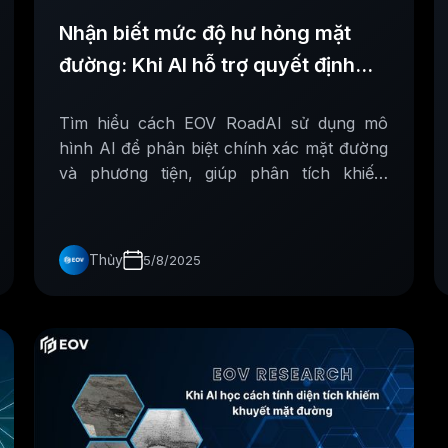
Nhận biết mức độ hư hỏng mặt
đường: Khi AI hỗ trợ quyết định
đúng lúc
Tìm hiểu cách EOV RoadAI sử dụng mô
hình AI để phân biệt chính xác mặt đường
và phương tiện, giúp phân tích khiếm
khuyết chính xác hơn và tránh nhầm lẫn
trong dữ liệu đầu vào.
Thủy
5/8/2025