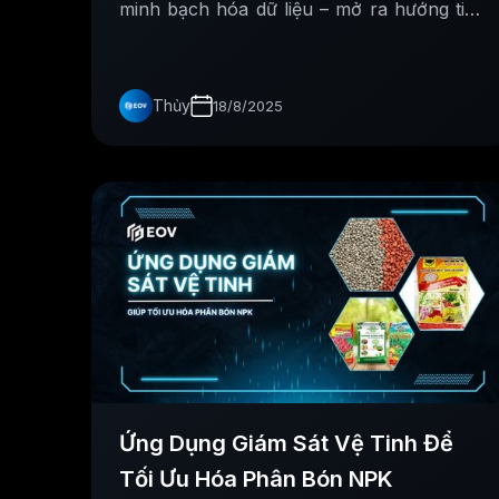
minh bạch hóa dữ liệu – mở ra hướng tiếp
cận tín dụng hiệu quả hơn cho nông
nghiệp.
Thủy
18/8/2025
Ứng Dụng Giám Sát Vệ Tinh Để
Tối Ưu Hóa Phân Bón NPK