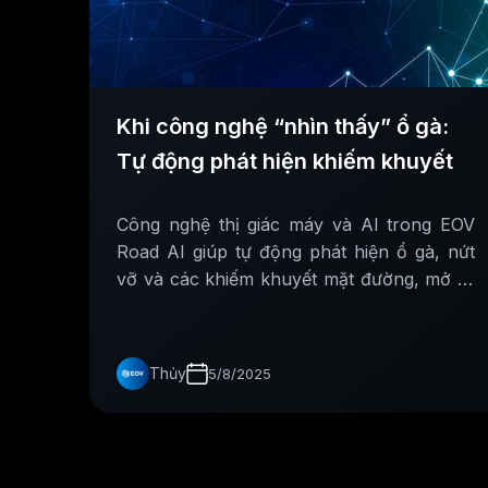
Khi công nghệ “nhìn thấy” ổ gà:
Tự động phát hiện khiếm khuyết
Công nghệ thị giác máy và AI trong EOV
Road AI giúp tự động phát hiện ổ gà, nứt
vỡ và các khiếm khuyết mặt đường, mở ra
hướng mới cho giám sát hạ tầng giao
thông.
Thủy
5/8/2025