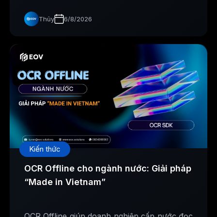
báo giao thông, hỗ trợ xây dựng cơ sở dữ liệu
phục vụ công tác quản lý, bảo trì hạ tầng.
Thủy
6/8/2026
Kiến thức
OCR Offline cho ngành nước: Giải pháp
“Made in Vietnam”
OCR Offline giúp doanh nghiệp cấp nước đọc