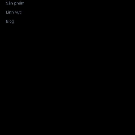
Sản phẩm
Lĩnh vực
Blog
Tài nguyên
Về chúng tôi
Đăng nhập
Social
Facebook
Medium
Youtube