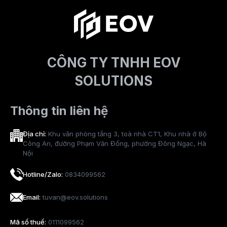
CÔNG TY TNHH EOV
SOLUTIONS
Thông tin liên hệ
Địa chỉ:
Khu văn phòng tầng 3, toà nhà CT1, Khu nhà ở Bộ
Công An, đường Phạm Văn Đồng, phường Đông Ngạc, Hà
Nội
Hotline/Zalo:
0834099562
Email:
tuvan@eov.solutions
Mã số thuế:
0111099562