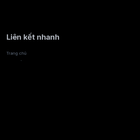
Liên kết nhanh
Trang chủ
Sản phẩm
Lĩnh vực
Blog
Tài nguyên
Về chúng tôi
Đăng nhập
Social