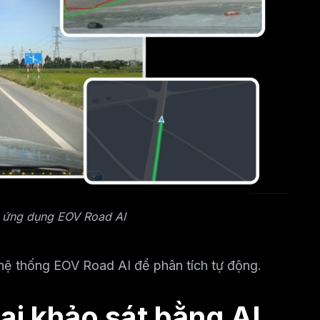
ai ứng dụng EOV Road AI
 hệ thống EOV Road AI để phân tích tự động.
hai khảo sát bằng AI