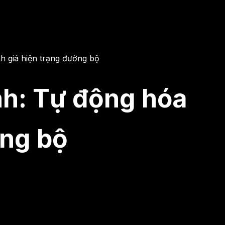
h giá hiện trạng đường bộ
nh: Tự động hóa
ờng bộ