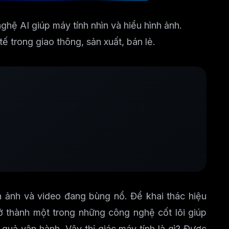
ghệ AI giúp máy tính nhìn và hiểu hình ảnh.
 trong giao thông, sản xuất, bán lẻ.
h ảnh và video đang bùng nổ. Để khai thác hiệu
ở thành một trong những công nghệ cốt lõi giúp
quả vận hành. Vậy thị giác máy tính là gì? Được