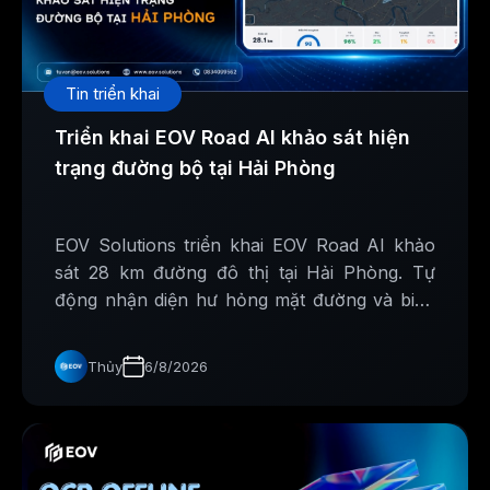
Tin triển khai
Triển khai EOV Road AI khảo sát hiện
trạng đường bộ tại Hải Phòng
EOV Solutions triển khai EOV Road AI khảo
sát 28 km đường đô thị tại Hải Phòng. Tự
động nhận diện hư hỏng mặt đường và biển
báo giao thông, hỗ trợ xây dựng cơ sở dữ liệu
phục vụ công tác quản lý, bảo trì hạ tầng.
Thủy
6/8/2026